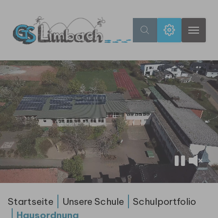
Hausordnung - Grundschule 
Zum Hauptinhalt springen
Sie sind hier:
Startseite
Unsere Schule
Schulportfolio
Hausordnung