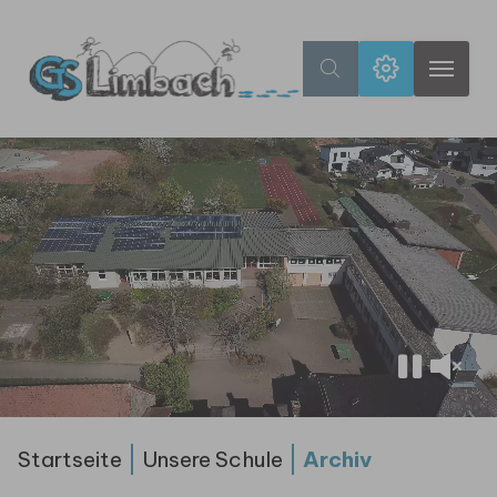
Archiv - Grundschule Laude
Zum Hauptinhalt springen
Sie sind hier:
Startseite
Unsere Schule
Archiv