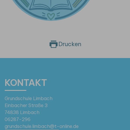
Drucken
KONTAKT
Grundschule Limbach
Einbacher Straße 3
74838 Limbach
06287-296
grundschule.limbach@t-online.de